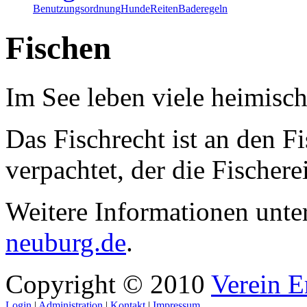
Benutzungsordnung
Hunde
Reiten
Baderegeln
Fischen
Im See leben viele heimisch
Das Fischrecht ist an den F
verpachtet, der die Fischere
Weitere Informationen unte
neuburg.de
.
Copyright © 2010
Verein E
Login
|
Administration
|
Kontakt
|
Impressum