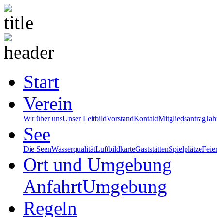
Start
Verein
Wir über uns
Unser Leitbild
Vorstand
Kontakt
Mitgliedsantrag
Jah
See
Die Seen
Wasserqualität
Luftbildkarte
Gaststätten
Spielplätze
Feie
Ort und Umgebung
Anfahrt
Umgebung
Regeln